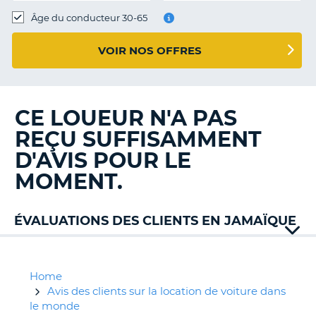
T
Âge du conducteur 30-65
VOIR NOS OFFRES
CE LOUEUR N'A PAS
REÇU SUFFISAMMENT
D'AVIS POUR LE
MOMENT.
ÉVALUATIONS DES CLIENTS EN JAMAÏQUE
Budget
Island
Car
Home
Rentals
Avis des clients sur la location de voiture dans
le monde
H