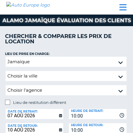
AUTO
LOCATION
LOCATION
CAMPING-
SUPPORT
EUROPE
DE
DE
PARTENAIRES
CAR
CLIENT
VOITURE
VOITURE
ALAMO JAMAÏQUE ÉVALUATION DES CLIENTS
CAMPING-
CAR
CHERCHER & COMPARER LES PRIX DE
LOCATION
PARTENAIRES
SUPPORT
LIEU DE PRISE EN CHARGE:
ON
CLIENT
Lieu
de
MON
restitution
COMPTE
différent
GÉRER
MA
RÉSERVATION
Lieu de restitution différent
LIEU
FRANCE
HEURE DE RETRAIT:
DE
DATE DE RETRAIT:
10:00
RESTITUTION:
HEURE DE RETOUR:
DATE DE RETOUR:
10:00