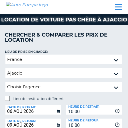
AUTO
LOCATION
LOCATION
CAMPING-
SUPPORT
EUROPE
DE
DE
PARTENAIRES
CAR
CLIENT
VOITURE
VOITURE
LOCATION DE VOITURE PAS CHÈRE À AJACCIO
CAMPING-
CAR
CHERCHER & COMPARER LES PRIX DE
LOCATION
PARTENAIRES
SUPPORT
LIEU DE PRISE EN CHARGE:
ON
CLIENT
Lieu
de
MON
restitution
COMPTE
différent
GÉRER
MA
RÉSERVATION
Lieu de restitution différent
LIEU
FRANCE
HEURE DE RETRAIT:
DE
DATE DE RETRAIT:
10:00
RESTITUTION:
HEURE DE RETOUR:
DATE DE RETOUR:
10:00