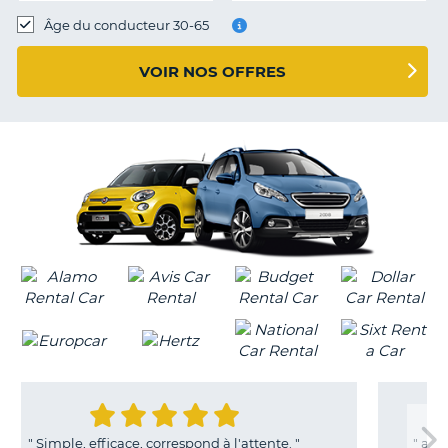
T
Âge du conducteur 30-65
VOIR NOS OFFRES
ace, correspond à l'attente.
"
"
appel au service clien
H