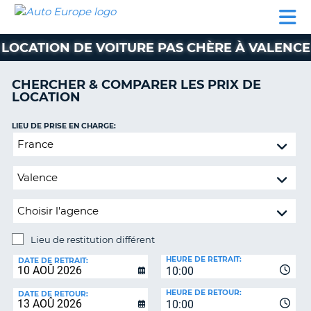
AUTO
LOCATION
LOCATION
CAMPING-
SUPPORT
EUROPE
DE
DE
PARTENAIRES
CAR
CLIENT
VOITURE
VOITURE
LOCATION DE VOITURE PAS CHÈRE À VALENCE
CAMPING-
CAR
CHERCHER & COMPARER LES PRIX DE
LOCATION
PARTENAIRES
SUPPORT
LIEU DE PRISE EN CHARGE:
ON
CLIENT
Lieu
de
MON
restitution
COMPTE
différent
GÉRER
MA
RÉSERVATION
Lieu de restitution différent
LIEU
FRANCE
HEURE DE RETRAIT:
DE
DATE DE RETRAIT:
10:00
RESTITUTION:
HEURE DE RETOUR:
DATE DE RETOUR:
10:00