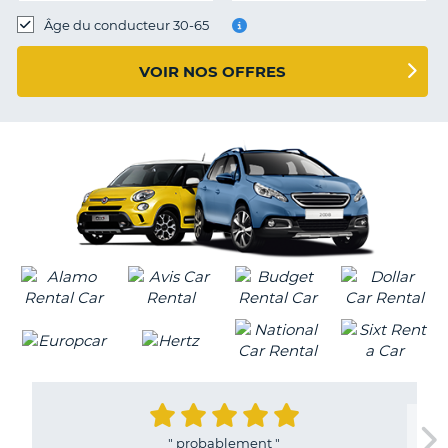
T
Âge du conducteur 30-65
VOIR NOS OFFRES
"
probablement
"
H