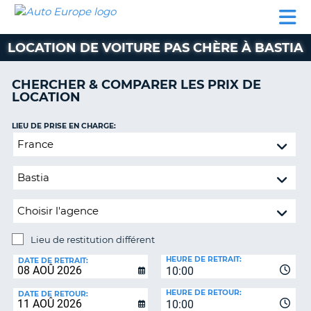
AUTO
LOCATION
LOCATION
CAMPING-
SUPPORT
EUROPE
DE
DE
PARTENAIRES
CAR
CLIENT
VOITURE
VOITURE
LOCATION DE VOITURE PAS CHÈRE À BASTIA
CAMPING-
CAR
CHERCHER & COMPARER LES PRIX DE
LOCATION
PARTENAIRES
SUPPORT
LIEU DE PRISE EN CHARGE:
ON
CLIENT
Lieu
de
MON
restitution
COMPTE
différent
GÉRER
MA
RÉSERVATION
Lieu de restitution différent
LIEU
FRANCE
HEURE DE RETRAIT:
DE
DATE DE RETRAIT:
10:00
RESTITUTION:
HEURE DE RETOUR:
DATE DE RETOUR:
10:00