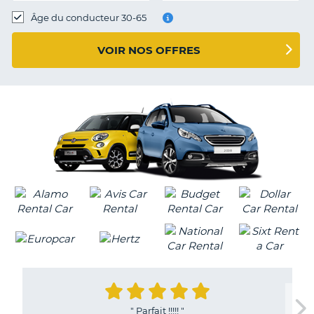
T
Âge du conducteur 30-65
VOIR NOS OFFRES
"
Parfait !!!!!
"
H