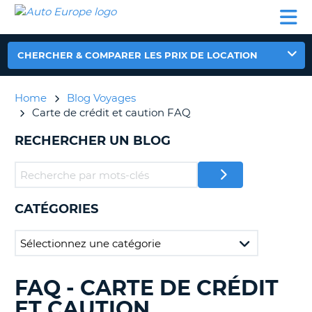
AUTO
LOCATION
LOCATION
CAMPING-
SUPPORT
EUROPE
DE
DE
PARTENAIRES
CAR
CLIENT
VOITURE
VOITURE
CHERCHER & COMPARER LES PRIX DE LOCATION
CAMPING-
CAR
Home
Blog Voyages
PARTENAIRES
Carte de crédit et caution FAQ
SUPPORT
ON
RECHERCHER UN BLOG
CLIENT
MON
COMPTE
GÉRER
CATÉGORIES
MA
RÉSERVATION
FRANCE
FAQ - CARTE DE CRÉDIT
RECHERCHER
DES
ET CAUTION
BLOGS......