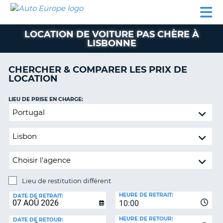
AUTO
LOCATION
LOCATION
CAMPING-
SUPPORT
EUROPE
DE
DE
PARTENAIRES
CAR
CLIENT
VOITURE
VOITURE
LOCATION DE VOITURE PAS CHÈRE À
LISBONNE
CAMPING-
CAR
CHERCHER & COMPARER LES PRIX DE
PARTENAIRES
LOCATION
SUPPORT
ON
LIEU DE PRISE EN CHARGE:
CLIENT
Lieu
MON
de
COMPTE
restitution
différent
GÉRER
MA
RÉSERVATION
Lieu de restitution différent
FRANCE
LIEU
HEURE DE RETRAIT:
DE
DATE DE RETRAIT:
10:00
RESTITUTION:
HEURE DE RETOUR:
DATE DE RETOUR: