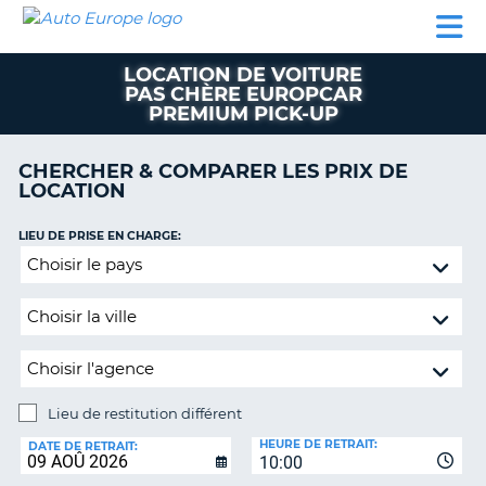
AUTO
LOCATION
LOCATION
CAMPING-
SUPPORT
EUROPE
DE
DE
PARTENAIRES
CAR
CLIENT
VOITURE
VOITURE
LOCATION DE VOITURE
PAS CHÈRE EUROPCAR
CAMPING-
PREMIUM PICK-UP
CAR
PARTENAIRES
CHERCHER & COMPARER LES PRIX DE
LOCATION
SUPPORT
ON
CLIENT
LIEU DE PRISE EN CHARGE:
MON
Lieu
COMPTE
de
restitution
GÉRER
différent
MA
RÉSERVATION
FRANCE
Lieu de restitution différent
LIEU
HEURE DE RETRAIT:
DE
DATE DE RETRAIT:
10:00
RESTITUTION: