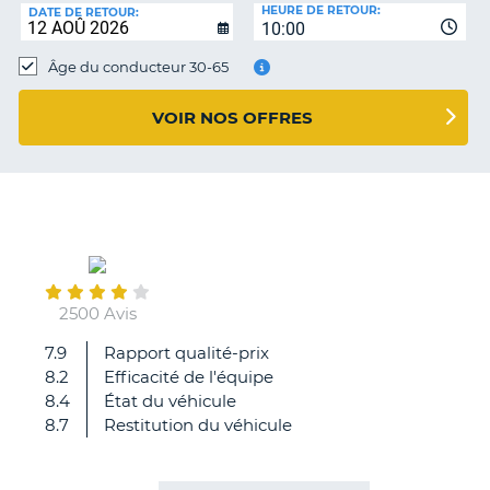
HEURE DE RETOUR:
DATE DE RETOUR:
T
10:00
Âge du conducteur 30-65
VOIR NOS OFFRES
2500 Avis
7.9
Rapport qualité-prix
8.2
Efficacité de l'équipe
8.4
État du véhicule
8.7
Restitution du véhicule
H