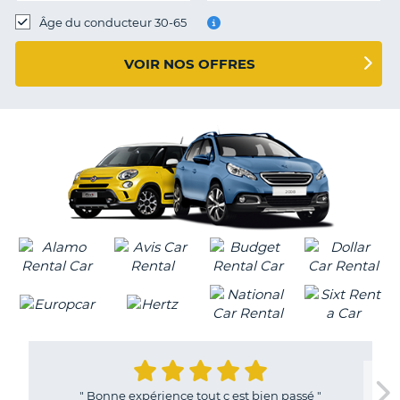
T
Âge du conducteur 30-65
VOIR NOS OFFRES
"
Bonne expérience tout c est bien passé
"
H