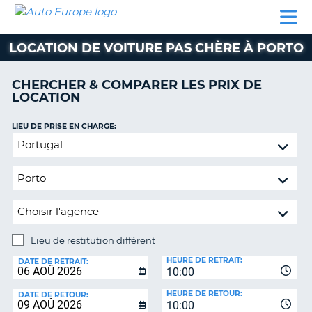
AUTO
LOCATION
LOCATION
CAMPING-
SUPPORT
EUROPE
DE
DE
PARTENAIRES
CAR
CLIENT
VOITURE
VOITURE
LOCATION DE VOITURE PAS CHÈRE À PORTO
CAMPING-
CAR
CHERCHER & COMPARER LES PRIX DE
LOCATION
PARTENAIRES
SUPPORT
LIEU DE PRISE EN CHARGE:
ON
CLIENT
Lieu
de
MON
restitution
COMPTE
différent
GÉRER
MA
RÉSERVATION
Lieu de restitution différent
LIEU
FRANCE
HEURE DE RETRAIT:
DE
DATE DE RETRAIT:
10:00
RESTITUTION:
HEURE DE RETOUR:
DATE DE RETOUR:
10:00