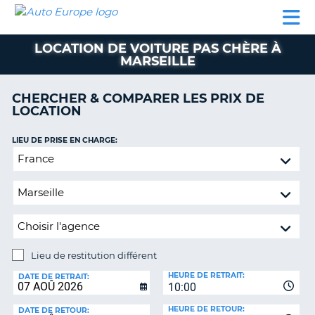
AUTO
LOCATION
LOCATION
CAMPING-
SUPPORT
EUROPE
DE
DE
PARTENAIRES
CAR
CLIENT
VOITURE
VOITURE
LOCATION DE VOITURE PAS CHÈRE À
MARSEILLE
CAMPING-
CAR
CHERCHER & COMPARER LES PRIX DE
PARTENAIRES
LOCATION
SUPPORT
ON
LIEU DE PRISE EN CHARGE:
CLIENT
Lieu
MON
de
COMPTE
restitution
différent
GÉRER
MA
RÉSERVATION
Lieu de restitution différent
FRANCE
LIEU
HEURE DE RETRAIT:
DE
DATE DE RETRAIT:
10:00
RESTITUTION:
HEURE DE RETOUR:
DATE DE RETOUR: