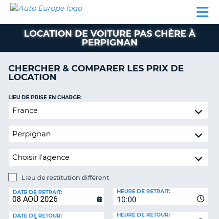
AUTO
LOCATION
LOCATION
CAMPING-
SUPPORT
EUROPE
DE
DE
PARTENAIRES
CAR
CLIENT
VOITURE
VOITURE
LOCATION DE VOITURE PAS CHÈRE À
PERPIGNAN
CAMPING-
CAR
CHERCHER & COMPARER LES PRIX DE
PARTENAIRES
LOCATION
SUPPORT
ON
LIEU DE PRISE EN CHARGE:
CLIENT
Lieu
MON
de
COMPTE
restitution
différent
GÉRER
MA
RÉSERVATION
Lieu de restitution différent
FRANCE
LIEU
HEURE DE RETRAIT:
DE
DATE DE RETRAIT:
10:00
RESTITUTION:
HEURE DE RETOUR:
DATE DE RETOUR: