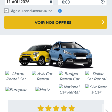
10:00
T
Âge du conducteur 30-65
VOIR NOS OFFRES
H