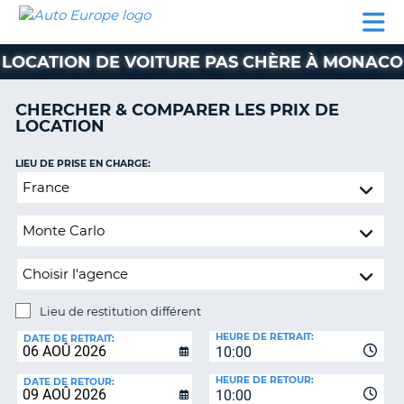
AUTO
LOCATION
LOCATION
CAMPING-
SUPPORT
EUROPE
DE
DE
PARTENAIRES
CAR
CLIENT
VOITURE
VOITURE
LOCATION DE VOITURE PAS CHÈRE À MONACO
CAMPING-
CAR
CHERCHER & COMPARER LES PRIX DE
LOCATION
PARTENAIRES
SUPPORT
LIEU DE PRISE EN CHARGE:
ON
CLIENT
Lieu
de
MON
restitution
COMPTE
différent
GÉRER
MA
RÉSERVATION
Lieu de restitution différent
LIEU
FRANCE
HEURE DE RETRAIT:
DE
DATE DE RETRAIT:
10:00
RESTITUTION:
HEURE DE RETOUR:
DATE DE RETOUR:
10:00