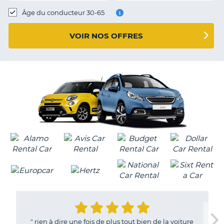
T
Âge du conducteur 30-65
VOIR NOS OFFRES
"
rien à dire une fois de plus tout bien de la voiture
H