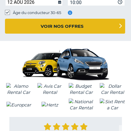
10:00
T
Âge du conducteur 30-65
VOIR NOS OFFRES
H