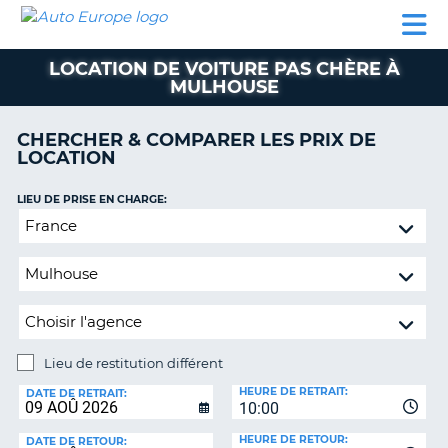
AUTO
LOCATION
LOCATION
CAMPING-
SUPPORT
EUROPE
DE
DE
PARTENAIRES
CAR
CLIENT
VOITURE
VOITURE
LOCATION DE VOITURE PAS CHÈRE À
MULHOUSE
CAMPING-
CAR
CHERCHER & COMPARER LES PRIX DE
PARTENAIRES
LOCATION
SUPPORT
ON
LIEU DE PRISE EN CHARGE:
CLIENT
Lieu
MON
de
COMPTE
restitution
différent
GÉRER
MA
RÉSERVATION
Lieu de restitution différent
FRANCE
LIEU
HEURE DE RETRAIT:
DE
DATE DE RETRAIT:
10:00
RESTITUTION:
HEURE DE RETOUR:
DATE DE RETOUR: