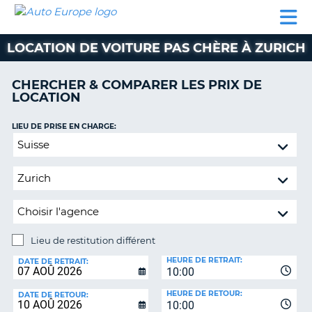
AUTO
LOCATION
LOCATION
CAMPING-
SUPPORT
EUROPE
DE
DE
PARTENAIRES
CAR
CLIENT
VOITURE
VOITURE
LOCATION DE VOITURE PAS CHÈRE À ZURICH
CAMPING-
CAR
CHERCHER & COMPARER LES PRIX DE
LOCATION
PARTENAIRES
SUPPORT
LIEU DE PRISE EN CHARGE:
ON
CLIENT
Lieu
de
MON
restitution
COMPTE
différent
GÉRER
MA
RÉSERVATION
Lieu de restitution différent
LIEU
FRANCE
HEURE DE RETRAIT:
DE
DATE DE RETRAIT:
10:00
RESTITUTION:
HEURE DE RETOUR:
DATE DE RETOUR:
10:00