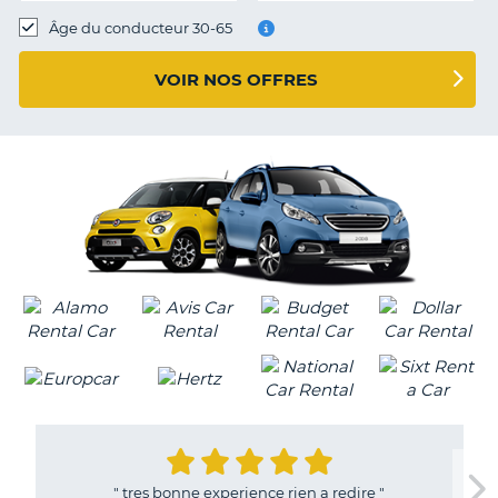
T
Âge du conducteur 30-65
VOIR NOS OFFRES
"
tres bonne experience rien a redire
"
H