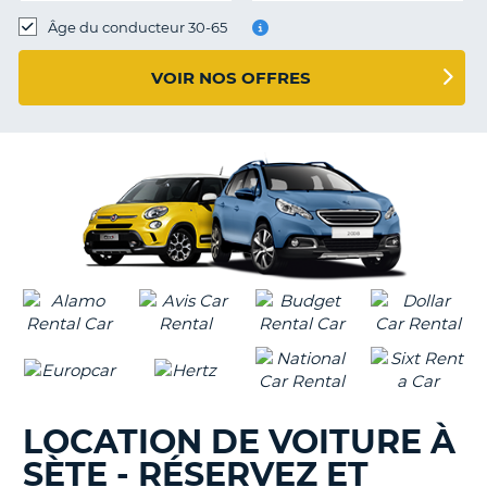
T
Âge du conducteur 30-65
VOIR NOS OFFRES
LOCATION DE VOITURE À
SÈTE - RÉSERVEZ ET
H