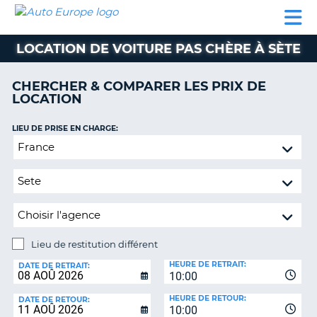
AUTO
LOCATION
LOCATION
CAMPING-
SUPPORT
EUROPE
DE
DE
PARTENAIRES
CAR
CLIENT
VOITURE
VOITURE
LOCATION DE VOITURE PAS CHÈRE À SÈTE
CAMPING-
CAR
CHERCHER & COMPARER LES PRIX DE
LOCATION
PARTENAIRES
SUPPORT
LIEU DE PRISE EN CHARGE:
ON
CLIENT
Lieu
de
MON
restitution
COMPTE
différent
GÉRER
MA
RÉSERVATION
Lieu de restitution différent
LIEU
FRANCE
HEURE DE RETRAIT:
DE
DATE DE RETRAIT:
10:00
RESTITUTION:
HEURE DE RETOUR:
DATE DE RETOUR:
10:00