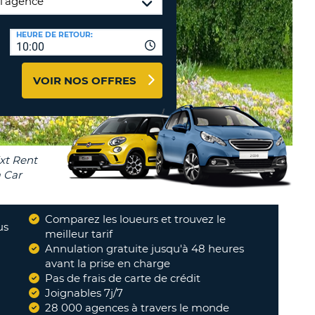
TION
NCES DE VOYAGES &
HEURE DE RETOUR:
10:00
AFFILIÉS
TÈRES
U
CONNEXION
VOIR NOS OFFRES
TÈRE
CULE
ALISER
TÈRE
Comparez les loueurs et trouvez le
CULE
us
meilleur tarif
"
Annulation gratuite jusqu'à 48 heures
Répond à mes exigences
"
L
avant la prise en charge
DOMINIQUE
Pas de frais de carte de crédit
E
Joignables 7j/7
28 000 agences à travers le monde