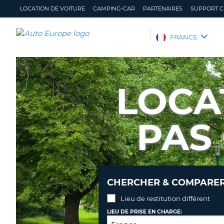
LOCATION DE VOITURE
CAMPING-CAR
PARTENAIRES
SUPPORT C
AUTO
FRANCE
EUROPE
LOCATION
DE
LOCA
VOITURE
CAMPING-
CAR
PAS
PARTENAIRES
SUPPORT
CLIENT
MON
GÉRER
CHERCHER & COMPARER 
COMPTE
MA
RÉSERVATION
Lieu de restitution différent
FRANCE
LIEU DE PRISE EN CHARGE: