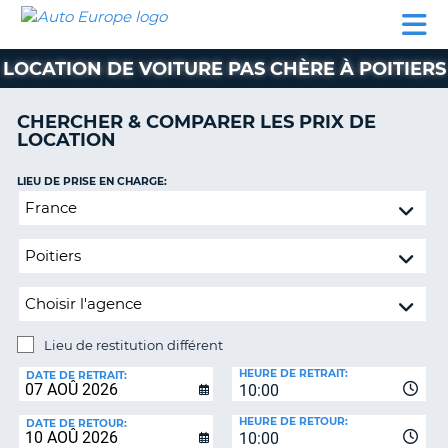
AUTO
LOCATION
LOCATION
CAMPING-
SUPPORT
EUROPE
DE
DE
PARTENAIRES
CAR
CLIENT
VOITURE
VOITURE
LOCATION DE VOITURE PAS CHÈRE À POITIERS
CAMPING-
CAR
CHERCHER & COMPARER LES PRIX DE
LOCATION
PARTENAIRES
SUPPORT
LIEU DE PRISE EN CHARGE:
ON
CLIENT
Lieu
de
MON
restitution
COMPTE
différent
GÉRER
MA
RÉSERVATION
Lieu de restitution différent
LIEU
FRANCE
HEURE DE RETRAIT:
DE
DATE DE RETRAIT:
10:00
RESTITUTION:
HEURE DE RETOUR:
DATE DE RETOUR:
10:00