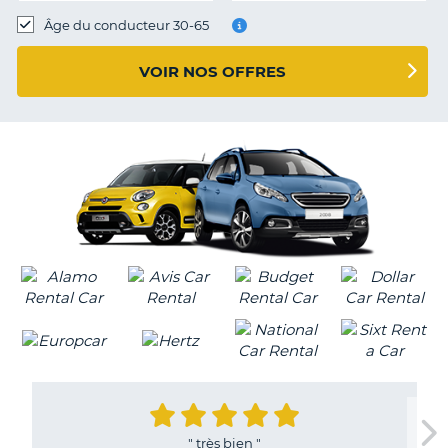
T
Âge du conducteur 30-65
VOIR NOS OFFRES
"
très bien
"
H