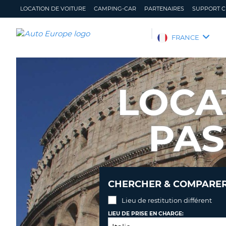
LOCATION DE VOITURE
CAMPING-CAR
PARTENAIRES
SUPPORT C
AUTO
FRANCE
EUROPE
LOCATION
DE
LOCA
VOITURE
CAMPING-
CAR
PAS
PARTENAIRES
SUPPORT
CLIENT
MON
GÉRER
CHERCHER & COMPARER 
COMPTE
MA
RÉSERVATION
Lieu de restitution différent
FRANCE
LIEU DE PRISE EN CHARGE: