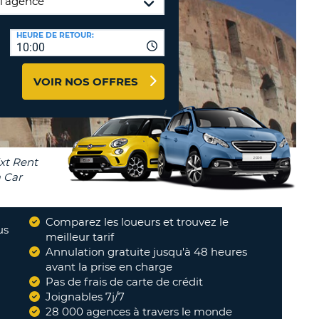
TION
NCES DE VOYAGES &
HEURE DE RETOUR:
10:00
AFFILIÉS
TÈRES
U
CONNEXION
VOIR NOS OFFRES
TÈRE
CULE
ALISER
TÈRE
Comparez les loueurs et trouvez le
CULE
us
meilleur tarif
Annulation gratuite jusqu'à 48 heures
L
avant la prise en charge
Pas de frais de carte de crédit
E
Joignables 7j/7
28 000 agences à travers le monde