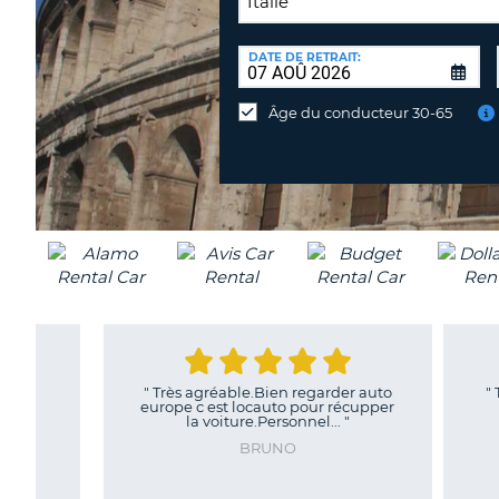
LIEU
DE
DATE DE RETRAIT:
Lieu
RESTITUTION:
de
Âge du conducteur 30-65
restitution
différent
"
Très agréable.Bien regarder auto
"
Trés faci
europe c est locauto pour récupper
so
la voiture.Personnel...
"
BRUNO