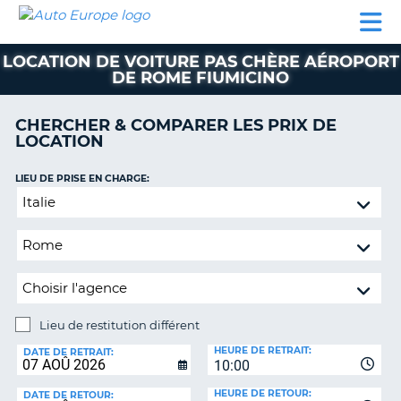
AUTO
LOCATION
LOCATION
CAMPING-
SUPPORT
EUROPE
DE
DE
PARTENAIRES
CAR
CLIENT
VOITURE
VOITURE
LOCATION DE VOITURE PAS CHÈRE AÉROPORT
DE ROME FIUMICINO
CAMPING-
CAR
CHERCHER & COMPARER LES PRIX DE
PARTENAIRES
LOCATION
SUPPORT
ON
LIEU DE PRISE EN CHARGE:
CLIENT
Lieu
MON
de
COMPTE
restitution
différent
GÉRER
MA
RÉSERVATION
Lieu de restitution différent
FRANCE
LIEU
HEURE DE RETRAIT:
DE
DATE DE RETRAIT:
10:00
RESTITUTION:
HEURE DE RETOUR:
DATE DE RETOUR: