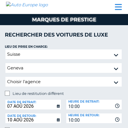
AUTO
LOCATION
LOCATION
CAMPING-
SUPPORT
EUROPE
DE
DE
PARTENAIRES
CAR
CLIENT
VOITURE
VOITURE
MARQUES DE PRESTIGE
CAMPING-
CAR
RECHERCHER DES VOITURES DE LUXE
PARTENAIRES
LIEU DE PRISE EN CHARGE:
SUPPORT
ON
Lieu
CLIENT
de
restitution
MON
différent
COMPTE
GÉRER
MA
Lieu de restitution différent
RÉSERVATION
LIEU
HEURE DE RETRAIT:
DE
DATE DE RETRAIT:
FRANCE
10:00
RESTITUTION:
HEURE DE RETOUR:
DATE DE RETOUR:
10:00