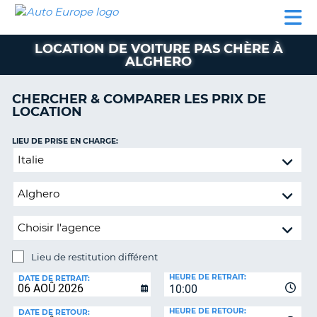
AUTO
LOCATION
LOCATION
CAMPING-
SUPPORT
EUROPE
DE
DE
PARTENAIRES
CAR
CLIENT
VOITURE
VOITURE
LOCATION DE VOITURE PAS CHÈRE À
ALGHERO
CAMPING-
CAR
CHERCHER & COMPARER LES PRIX DE
PARTENAIRES
LOCATION
SUPPORT
ON
LIEU DE PRISE EN CHARGE:
CLIENT
Lieu
MON
de
COMPTE
restitution
différent
GÉRER
MA
RÉSERVATION
Lieu de restitution différent
FRANCE
LIEU
HEURE DE RETRAIT:
DE
DATE DE RETRAIT:
10:00
RESTITUTION:
HEURE DE RETOUR:
DATE DE RETOUR: