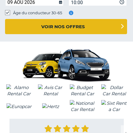
10:00
T
Âge du conducteur 30-65
VOIR NOS OFFRES
H