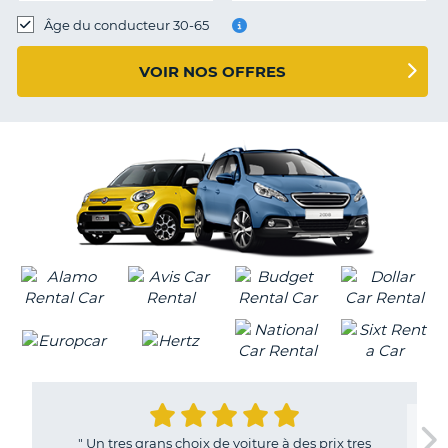
T
Âge du conducteur 30-65
VOIR NOS OFFRES
"
Un tres grans choix de voiture à des prix tres
H