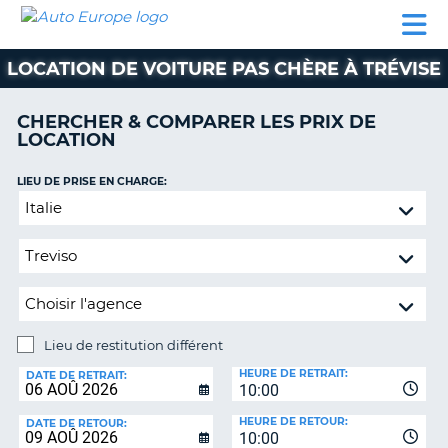
AUTO
LOCATION
LOCATION
CAMPING-
SUPPORT
EUROPE
DE
DE
PARTENAIRES
CAR
CLIENT
VOITURE
VOITURE
LOCATION DE VOITURE PAS CHÈRE À TRÉVISE
CAMPING-
CAR
CHERCHER & COMPARER LES PRIX DE
LOCATION
PARTENAIRES
SUPPORT
LIEU DE PRISE EN CHARGE:
ON
CLIENT
Lieu
de
MON
restitution
COMPTE
différent
GÉRER
MA
RÉSERVATION
Lieu de restitution différent
LIEU
FRANCE
HEURE DE RETRAIT:
DE
DATE DE RETRAIT:
10:00
RESTITUTION:
HEURE DE RETOUR:
DATE DE RETOUR:
10:00