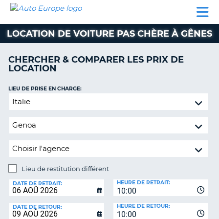
AUTO
LOCATION
LOCATION
CAMPING-
SUPPORT
EUROPE
DE
DE
PARTENAIRES
CAR
CLIENT
VOITURE
VOITURE
LOCATION DE VOITURE PAS CHÈRE À GÊNES
CAMPING-
CAR
CHERCHER & COMPARER LES PRIX DE
LOCATION
PARTENAIRES
SUPPORT
LIEU DE PRISE EN CHARGE:
ON
CLIENT
Lieu
de
MON
restitution
COMPTE
différent
GÉRER
MA
RÉSERVATION
Lieu de restitution différent
LIEU
FRANCE
HEURE DE RETRAIT:
DE
DATE DE RETRAIT:
10:00
RESTITUTION:
HEURE DE RETOUR:
DATE DE RETOUR:
10:00