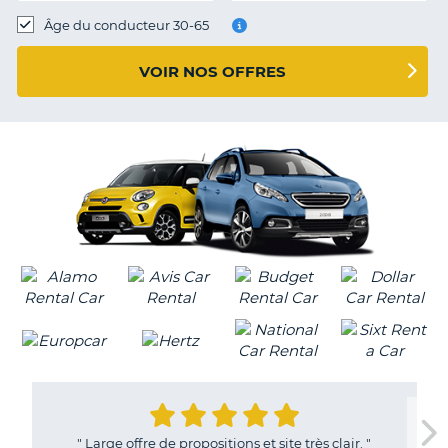
T
Âge du conducteur 30-65
VOIR NOS OFFRES
"
Large offre de propositions et site très clair.
"
H