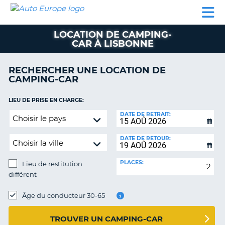
AUTO
LOCATION
LOCATION
CAMPING-
SUPPORT
EUROPE
DE
DE
PARTENAIRES
CAR
CLIENT
VOITURE
VOITURE
LOCATION DE CAMPING-
CAR À LISBONNE
CAMPING-
CAR
RECHERCHER UNE LOCATION DE
PARTENAIRES
CAMPING-CAR
SUPPORT
ON
LIEU DE PRISE EN CHARGE:
CLIENT
Lieu
DATE DE RETRAIT:
MON
de
COMPTE
restitution
DATE DE RETOUR:
différent
GÉRER
MA
PLACES:
Lieu de restitution
RÉSERVATION
différent
FRANCE
LIEU
DE
Âge du conducteur 30-65
RESTITUTION:
TROUVER UN CAMPING-CAR