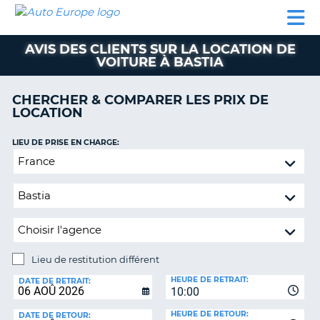
AUTO
LOCATION
LOCATION
CAMPING-
SUPPORT
EUROPE
DE
DE
PARTENAIRES
CAR
CLIENT
VOITURE
VOITURE
AVIS DES CLIENTS SUR LA LOCATION DE
VOITURE À BASTIA
CAMPING-
CAR
CHERCHER & COMPARER LES PRIX DE
PARTENAIRES
LOCATION
SUPPORT
ON
LIEU DE PRISE EN CHARGE:
CLIENT
Lieu
MON
de
COMPTE
restitution
différent
GÉRER
MA
RÉSERVATION
Lieu de restitution différent
FRANCE
LIEU
HEURE DE RETRAIT:
DE
DATE DE RETRAIT:
10:00
RESTITUTION:
HEURE DE RETOUR:
DATE DE RETOUR: