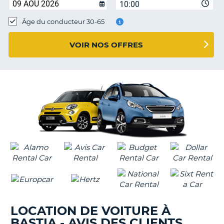
10:00
T
Âge du conducteur 30-65
VOIR NOS OFFRES
LOCATION DE VOITURE À
BASTIA - AVIS DES CLIENTS
H