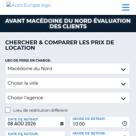
AUTO
LOCATION
LOCATION
CAMPING-
SUPPORT
EUROPE
DE
DE
PARTENAIRES
CAR
CLIENT
VOITURE
VOITURE
AVANT MACÉDOINE DU NORD ÉVALUATION
DES CLIENTS
CAMPING-
CAR
CHERCHER & COMPARER LES PRIX DE
PARTENAIRES
LOCATION
SUPPORT
ON
LIEU DE PRISE EN CHARGE:
CLIENT
Lieu
MON
de
COMPTE
restitution
différent
GÉRER
MA
RÉSERVATION
Lieu de restitution différent
FRANCE
LIEU
HEURE DE RETRAIT:
DE
DATE DE RETRAIT:
10:00
RESTITUTION:
HEURE DE RETOUR:
DATE DE RETOUR: