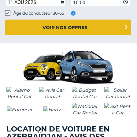
10:00
T
Âge du conducteur 30-65
VOIR NOS OFFRES
LOCATION DE VOITURE EN
AZERBAÏDJAN - AVIS DES
H