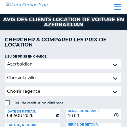
AUTO
LOCATION
LOCATION
CAMPING-
SUPPORT
EUROPE
DE
DE
PARTENAIRES
CAR
CLIENT
VOITURE
VOITURE
AVIS DES CLIENTS LOCATION DE VOITURE EN
AZERBAÏDJAN
CAMPING-
CAR
CHERCHER & COMPARER LES PRIX DE
PARTENAIRES
LOCATION
SUPPORT
ON
LIEU DE PRISE EN CHARGE:
CLIENT
Lieu
MON
de
COMPTE
restitution
différent
GÉRER
MA
RÉSERVATION
Lieu de restitution différent
FRANCE
LIEU
HEURE DE RETRAIT:
DE
DATE DE RETRAIT:
10:00
RESTITUTION:
HEURE DE RETOUR:
DATE DE RETOUR: