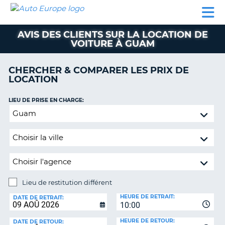
AUTO
LOCATION
LOCATION
CAMPING-
SUPPORT
EUROPE
DE
DE
PARTENAIRES
CAR
CLIENT
VOITURE
VOITURE
AVIS DES CLIENTS SUR LA LOCATION DE
VOITURE À GUAM
CAMPING-
CAR
CHERCHER & COMPARER LES PRIX DE
PARTENAIRES
LOCATION
SUPPORT
ON
LIEU DE PRISE EN CHARGE:
CLIENT
Lieu
MON
de
COMPTE
restitution
différent
GÉRER
MA
RÉSERVATION
Lieu de restitution différent
FRANCE
LIEU
HEURE DE RETRAIT:
DE
DATE DE RETRAIT:
10:00
RESTITUTION:
HEURE DE RETOUR:
DATE DE RETOUR: