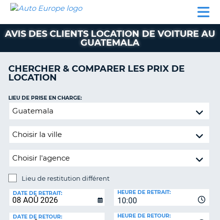
AUTO
LOCATION
LOCATION
CAMPING-
SUPPORT
EUROPE
DE
DE
PARTENAIRES
CAR
CLIENT
VOITURE
VOITURE
AVIS DES CLIENTS LOCATION DE VOITURE AU
GUATEMALA
CAMPING-
CAR
CHERCHER & COMPARER LES PRIX DE
PARTENAIRES
LOCATION
SUPPORT
ON
LIEU DE PRISE EN CHARGE:
CLIENT
Lieu
MON
de
COMPTE
restitution
différent
GÉRER
MA
RÉSERVATION
Lieu de restitution différent
FRANCE
LIEU
HEURE DE RETRAIT:
DE
DATE DE RETRAIT:
10:00
RESTITUTION:
HEURE DE RETOUR:
DATE DE RETOUR: