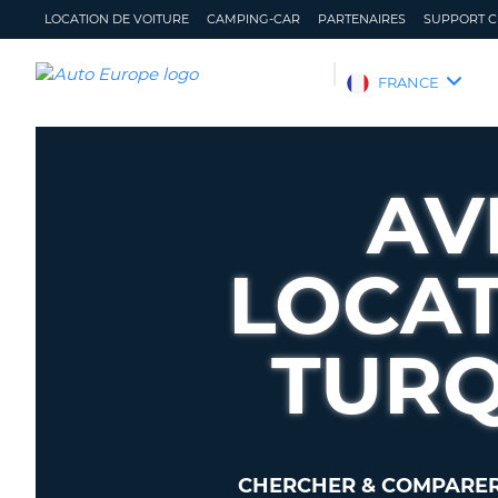
LOCATION DE VOITURE
CAMPING-CAR
PARTENAIRES
SUPPORT C
AUTO
FRANCE
EUROPE
LOCATION
DE
AV
VOITURE
CAMPING-
CAR
LOCAT
PARTENAIRES
SUPPORT
TURQ
CLIENT
MON
GÉRER
COMPTE
MA
RÉSERVATION
FRANCE
CHERCHER & COMPARER 