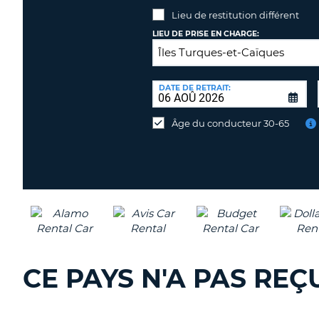
Lieu de restitution différent
LIEU DE PRISE EN CHARGE:
LIEU
DE
DATE DE RETRAIT:
Lieu
RESTITUTION:
de
Âge du conducteur 30-65
restitution
différent
CE PAYS N'A PAS RE