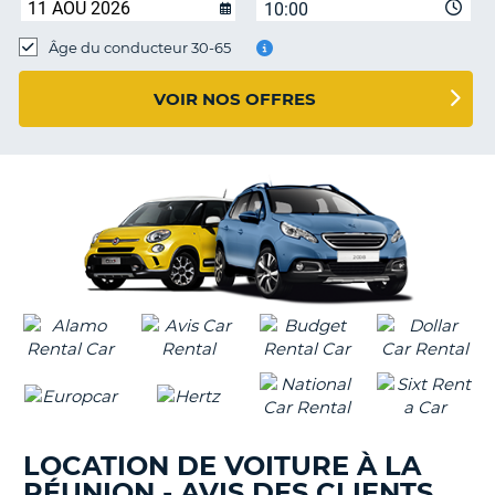
10:00
T
Âge du conducteur 30-65
VOIR NOS OFFRES
LOCATION DE VOITURE À LA
RÉUNION - AVIS DES CLIENTS
H