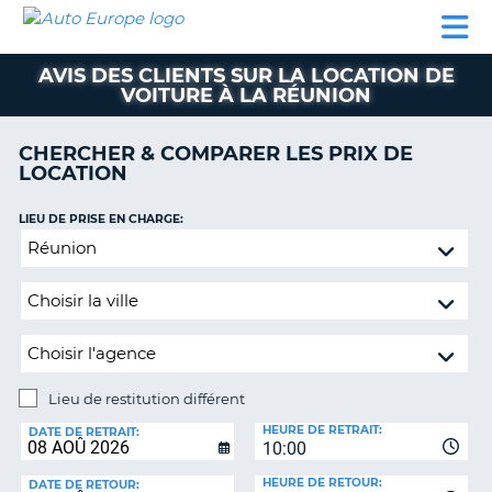
AUTO
LOCATION
LOCATION
CAMPING-
SUPPORT
EUROPE
DE
DE
PARTENAIRES
CAR
CLIENT
VOITURE
VOITURE
AVIS DES CLIENTS SUR LA LOCATION DE
VOITURE À LA RÉUNION
CAMPING-
CAR
CHERCHER & COMPARER LES PRIX DE
PARTENAIRES
LOCATION
SUPPORT
ON
LIEU DE PRISE EN CHARGE:
CLIENT
Lieu
MON
de
COMPTE
restitution
différent
GÉRER
MA
RÉSERVATION
Lieu de restitution différent
FRANCE
LIEU
HEURE DE RETRAIT:
DE
DATE DE RETRAIT:
10:00
RESTITUTION:
HEURE DE RETOUR:
DATE DE RETOUR: