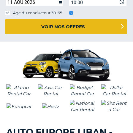
10:00
T
Âge du conducteur 30-65
VOIR NOS OFFRES
AUTO EUROPE LIBAN -
H