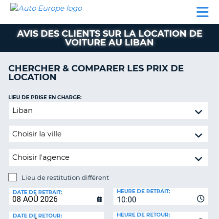
AUTO
LOCATION
LOCATION
CAMPING-
SUPPORT
EUROPE
DE
DE
PARTENAIRES
CAR
CLIENT
VOITURE
VOITURE
AVIS DES CLIENTS SUR LA LOCATION DE
VOITURE AU LIBAN
CAMPING-
CAR
CHERCHER & COMPARER LES PRIX DE
PARTENAIRES
LOCATION
SUPPORT
ON
LIEU DE PRISE EN CHARGE:
CLIENT
Lieu
MON
de
COMPTE
restitution
différent
GÉRER
MA
RÉSERVATION
Lieu de restitution différent
FRANCE
LIEU
HEURE DE RETRAIT:
DE
DATE DE RETRAIT:
10:00
RESTITUTION:
HEURE DE RETOUR:
DATE DE RETOUR: