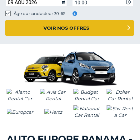
10:00
T
Âge du conducteur 30-65
VOIR NOS OFFRES
AUTO EUROPE PANAMA -
H