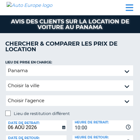
AUTO
LOCATION
LOCATION
CAMPING-
SUPPORT
EUROPE
DE
DE
PARTENAIRES
CAR
CLIENT
VOITURE
VOITURE
AVIS DES CLIENTS SUR LA LOCATION DE
VOITURE AU PANAMA
CAMPING-
CAR
CHERCHER & COMPARER LES PRIX DE
PARTENAIRES
LOCATION
SUPPORT
ON
LIEU DE PRISE EN CHARGE:
CLIENT
Lieu
MON
de
COMPTE
restitution
différent
GÉRER
MA
RÉSERVATION
Lieu de restitution différent
FRANCE
LIEU
HEURE DE RETRAIT:
DE
DATE DE RETRAIT:
10:00
RESTITUTION:
HEURE DE RETOUR:
DATE DE RETOUR: