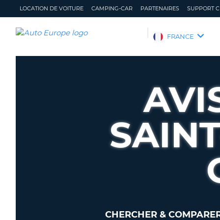
LOCATION DE VOITURE
CAMPING-CAR
PARTENAIRES
SUPPORT C
AUTO
FRANCE
EUROPE
LOCATION
DE
AVI
VOITURE
CAMPING-
CAR
SAINT
PARTENAIRES
SUPPORT
CLIENT
MON
GÉRER
COMPTE
MA
RÉSERVATION
FRANCE
CHERCHER & COMPARER 