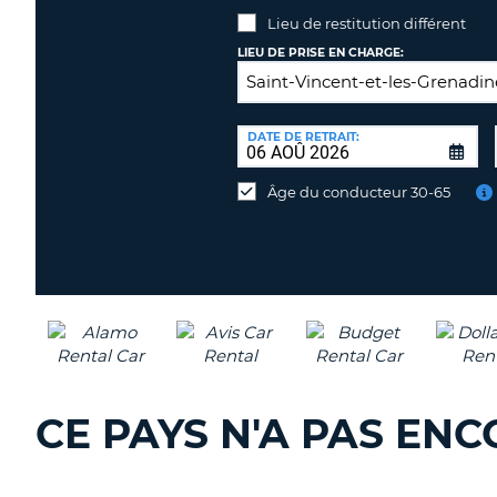
Lieu de restitution différent
LIEU DE PRISE EN CHARGE:
LIEU
DE
DATE DE RETRAIT:
Lieu
RESTITUTION:
de
Âge du conducteur 30-65
restitution
différent
CE PAYS N'A PAS EN