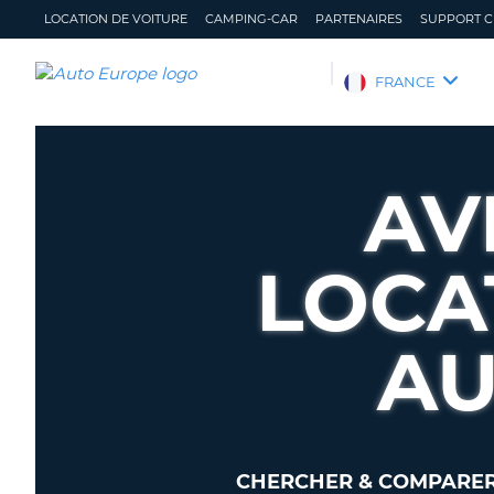
LOCATION DE VOITURE
CAMPING-CAR
PARTENAIRES
SUPPORT C
AUTO
FRANCE
EUROPE
LOCATION
DE
AV
VOITURE
CAMPING-
CAR
LOCA
PARTENAIRES
SUPPORT
AU
CLIENT
MON
GÉRER
COMPTE
MA
RÉSERVATION
FRANCE
CHERCHER & COMPARER 