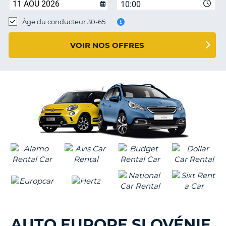
10:00
T
Âge du conducteur 30-65
VOIR NOS OFFRES
AUTO EUROPE SLOVÉNIE
H