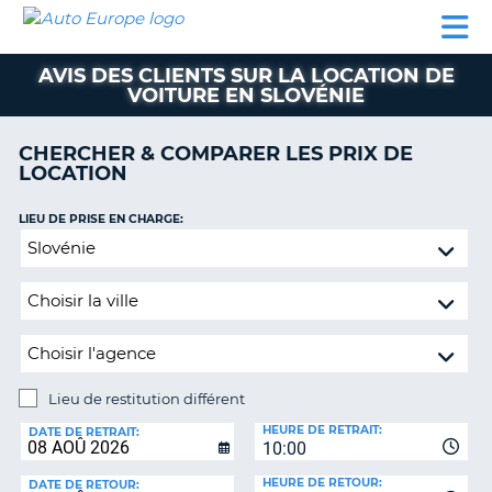
AUTO
LOCATION
LOCATION
CAMPING-
SUPPORT
EUROPE
DE
DE
PARTENAIRES
CAR
CLIENT
VOITURE
VOITURE
AVIS DES CLIENTS SUR LA LOCATION DE
VOITURE EN SLOVÉNIE
CAMPING-
CAR
CHERCHER & COMPARER LES PRIX DE
PARTENAIRES
LOCATION
SUPPORT
ON
LIEU DE PRISE EN CHARGE:
CLIENT
Lieu
MON
de
COMPTE
restitution
différent
GÉRER
MA
RÉSERVATION
Lieu de restitution différent
FRANCE
LIEU
HEURE DE RETRAIT:
DE
DATE DE RETRAIT:
10:00
RESTITUTION:
HEURE DE RETOUR:
DATE DE RETOUR: