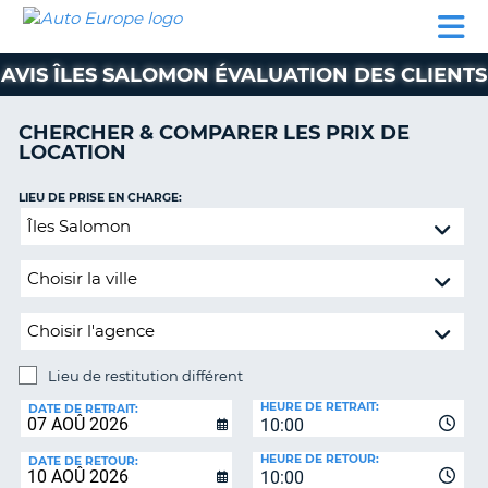
AUTO
LOCATION
LOCATION
CAMPING-
SUPPORT
EUROPE
DE
DE
PARTENAIRES
CAR
CLIENT
VOITURE
VOITURE
AVIS ÎLES SALOMON ÉVALUATION DES CLIENTS
CAMPING-
CAR
CHERCHER & COMPARER LES PRIX DE
LOCATION
PARTENAIRES
SUPPORT
LIEU DE PRISE EN CHARGE:
ON
CLIENT
Lieu
de
MON
restitution
COMPTE
différent
GÉRER
MA
RÉSERVATION
Lieu de restitution différent
LIEU
FRANCE
HEURE DE RETRAIT:
DE
DATE DE RETRAIT:
10:00
RESTITUTION:
HEURE DE RETOUR:
DATE DE RETOUR:
10:00