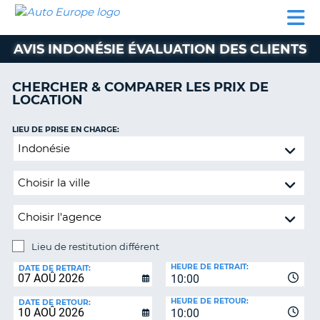
AUTO
LOCATION
LOCATION
CAMPING-
SUPPORT
EUROPE
DE
DE
PARTENAIRES
CAR
CLIENT
VOITURE
VOITURE
AVIS INDONÉSIE ÉVALUATION DES CLIENTS
CAMPING-
CAR
CHERCHER & COMPARER LES PRIX DE
LOCATION
PARTENAIRES
SUPPORT
LIEU DE PRISE EN CHARGE:
ON
CLIENT
Lieu
de
MON
restitution
COMPTE
différent
GÉRER
MA
RÉSERVATION
Lieu de restitution différent
LIEU
FRANCE
HEURE DE RETRAIT:
DE
DATE DE RETRAIT:
10:00
RESTITUTION:
HEURE DE RETOUR:
DATE DE RETOUR:
10:00