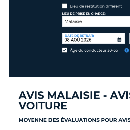
Lieu de restitution différent
LIEU DE PRISE EN CHARGE:
LIEU
DE
DATE DE RETRAIT:
Lieu
RESTITUTION:
de
Âge du conducteur 30-65
restitution
différent
AVIS MALAISIE - AV
VOITURE
MOYENNE DES ÉVALUATIONS POUR AVIS