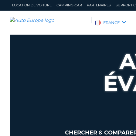
LOCATION DE VOITURE
CAMPING-CAR
PARTENAIRES
SUPPORT C
AUTO
FRANCE
EUROPE
LOCATION
DE
A
VOITURE
CAMPING-
CAR
ÉV
PARTENAIRES
SUPPORT
CLIENT
MON
GÉRER
COMPTE
MA
RÉSERVATION
FRANCE
CHERCHER & COMPARER 