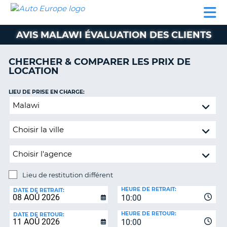
AUTO
LOCATION
LOCATION
CAMPING-
SUPPORT
EUROPE
DE
DE
PARTENAIRES
CAR
CLIENT
VOITURE
VOITURE
AVIS MALAWI ÉVALUATION DES CLIENTS
CAMPING-
CAR
CHERCHER & COMPARER LES PRIX DE
LOCATION
PARTENAIRES
SUPPORT
LIEU DE PRISE EN CHARGE:
ON
CLIENT
Lieu
de
MON
restitution
COMPTE
différent
GÉRER
MA
RÉSERVATION
Lieu de restitution différent
LIEU
FRANCE
HEURE DE RETRAIT:
DE
DATE DE RETRAIT:
10:00
RESTITUTION:
HEURE DE RETOUR:
DATE DE RETOUR:
10:00