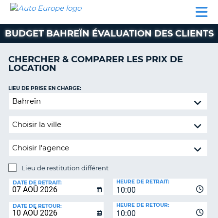
AUTO
LOCATION
LOCATION
CAMPING-
SUPPORT
EUROPE
DE
DE
PARTENAIRES
CAR
CLIENT
VOITURE
VOITURE
BUDGET BAHREÏN ÉVALUATION DES CLIENTS
CAMPING-
CAR
CHERCHER & COMPARER LES PRIX DE
LOCATION
PARTENAIRES
SUPPORT
LIEU DE PRISE EN CHARGE:
ON
CLIENT
Lieu
de
MON
restitution
COMPTE
différent
GÉRER
MA
RÉSERVATION
Lieu de restitution différent
LIEU
FRANCE
HEURE DE RETRAIT:
DE
DATE DE RETRAIT:
10:00
RESTITUTION:
HEURE DE RETOUR:
DATE DE RETOUR:
10:00