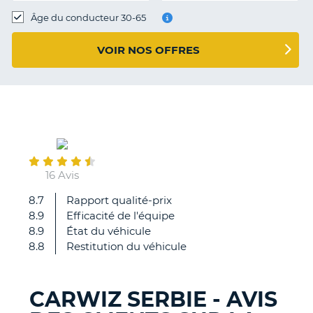
T
Âge du conducteur 30-65
VOIR NOS OFFRES
July
23
16 Avis
8.7
Rapport qualité-prix
Super
8.9
Efficacité de l'équipe
8.9
État du véhicule
8.8
Restitution du véhicule
CARWIZ SERBIE - AVIS
H