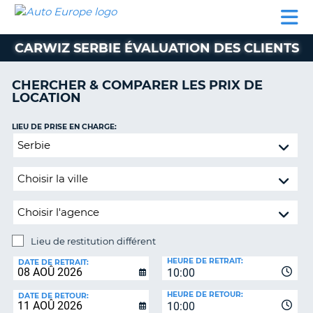
AUTO
LOCATION
LOCATION
CAMPING-
SUPPORT
EUROPE
DE
DE
PARTENAIRES
CAR
CLIENT
VOITURE
VOITURE
CARWIZ SERBIE ÉVALUATION DES CLIENTS
CAMPING-
CAR
CHERCHER & COMPARER LES PRIX DE
LOCATION
PARTENAIRES
SUPPORT
LIEU DE PRISE EN CHARGE:
ON
CLIENT
Lieu
de
MON
restitution
COMPTE
différent
GÉRER
MA
RÉSERVATION
Lieu de restitution différent
LIEU
FRANCE
HEURE DE RETRAIT:
DE
DATE DE RETRAIT:
10:00
RESTITUTION:
HEURE DE RETOUR:
DATE DE RETOUR:
10:00