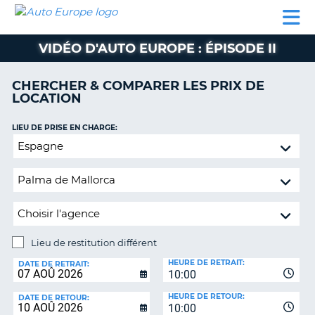
AUTO
LOCATION
LOCATION
CAMPING-
SUPPORT
EUROPE
DE
DE
PARTENAIRES
CAR
CLIENT
VOITURE
VOITURE
VIDÉO D'AUTO EUROPE : ÉPISODE II
CAMPING-
CAR
CHERCHER & COMPARER LES PRIX DE
LOCATION
PARTENAIRES
SUPPORT
LIEU DE PRISE EN CHARGE:
ON
CLIENT
Lieu
de
MON
restitution
COMPTE
différent
GÉRER
MA
RÉSERVATION
Lieu de restitution différent
LIEU
FRANCE
HEURE DE RETRAIT:
DE
DATE DE RETRAIT:
10:00
RESTITUTION:
HEURE DE RETOUR:
DATE DE RETOUR:
10:00