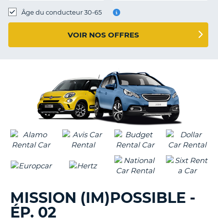
T
Âge du conducteur 30-65
VOIR NOS OFFRES
MISSION (IM)POSSIBLE -
ÉP. 02
H