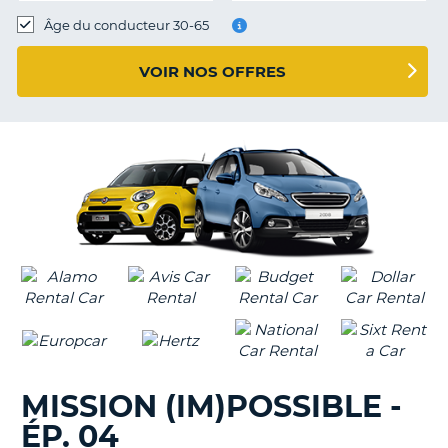
T
Âge du conducteur 30-65
VOIR NOS OFFRES
MISSION (IM)POSSIBLE -
ÉP. 04
H