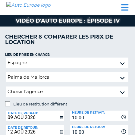
AUTO
LOCATION
LOCATION
CAMPING-
SUPPORT
EUROPE
DE
DE
PARTENAIRES
CAR
CLIENT
VOITURE
VOITURE
VIDÉO D'AUTO EUROPE : ÉPISODE IV
CAMPING-
CAR
CHERCHER & COMPARER LES PRIX DE
LOCATION
PARTENAIRES
SUPPORT
LIEU DE PRISE EN CHARGE:
ON
CLIENT
Lieu
de
MON
restitution
COMPTE
différent
GÉRER
MA
RÉSERVATION
Lieu de restitution différent
LIEU
FRANCE
HEURE DE RETRAIT:
DE
DATE DE RETRAIT:
10:00
RESTITUTION:
HEURE DE RETOUR:
DATE DE RETOUR:
10:00