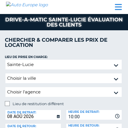
AUTO
LOCATION
LOCATION
CAMPING-
SUPPORT
EUROPE
DE
DE
PARTENAIRES
CAR
CLIENT
VOITURE
VOITURE
DRIVE-A-MATIC SAINTE-LUCIE ÉVALUATION
DES CLIENTS
CAMPING-
CAR
CHERCHER & COMPARER LES PRIX DE
PARTENAIRES
LOCATION
SUPPORT
ON
LIEU DE PRISE EN CHARGE:
CLIENT
Lieu
MON
de
COMPTE
restitution
différent
GÉRER
MA
RÉSERVATION
Lieu de restitution différent
FRANCE
LIEU
HEURE DE RETRAIT:
DE
DATE DE RETRAIT:
10:00
RESTITUTION:
HEURE DE RETOUR:
DATE DE RETOUR: