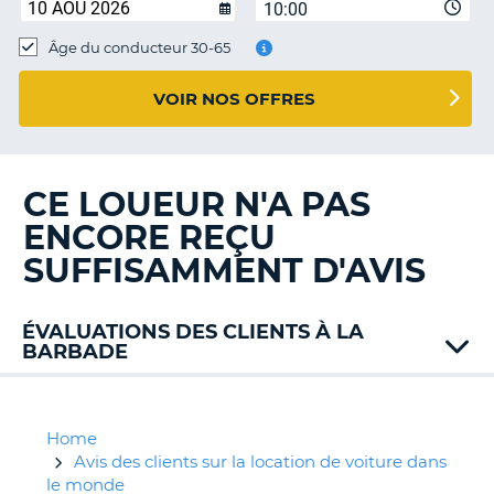
10:00
T
Âge du conducteur 30-65
VOIR NOS OFFRES
CE LOUEUR N'A PAS
ENCORE REÇU
SUFFISAMMENT D'AVIS
ÉVALUATIONS DES CLIENTS À LA
BARBADE
Alamo
Drive
a
Home
Matic
Avis des clients sur la location de voiture dans
Stoutes
le monde
H