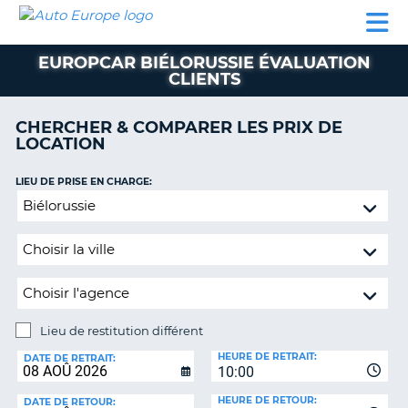
AUTO
LOCATION
LOCATION
CAMPING-
SUPPORT
EUROPE
DE
DE
PARTENAIRES
CAR
CLIENT
VOITURE
VOITURE
EUROPCAR BIÉLORUSSIE ÉVALUATION
CLIENTS
CAMPING-
CAR
CHERCHER & COMPARER LES PRIX DE
PARTENAIRES
LOCATION
SUPPORT
ON
LIEU DE PRISE EN CHARGE:
CLIENT
Lieu
MON
de
COMPTE
restitution
différent
GÉRER
MA
RÉSERVATION
Lieu de restitution différent
FRANCE
LIEU
HEURE DE RETRAIT:
DE
DATE DE RETRAIT:
10:00
RESTITUTION:
HEURE DE RETOUR:
DATE DE RETOUR: