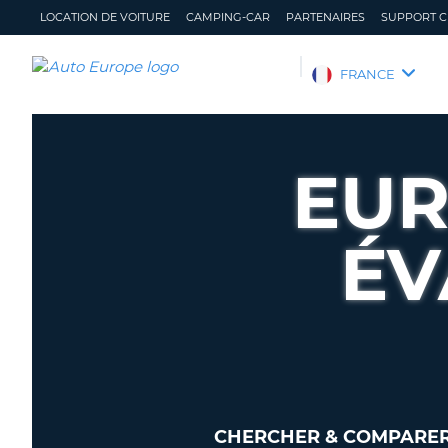
LOCATION DE VOITURE
CAMPING-CAR
PARTENAIRES
SUPPORT C
AUTO
FRANCE
EUROPE
LOCATION
DE
EUR
VOITURE
CAMPING-
CAR
ÉV
PARTENAIRES
SUPPORT
CLIENT
MON
GÉRER
COMPTE
MA
RÉSERVATION
FRANCE
CHERCHER & COMPARER 