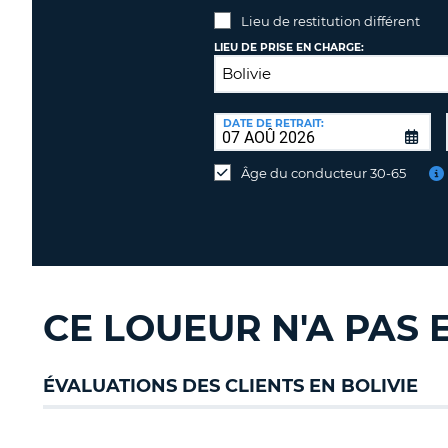
Lieu de restitution différent
LIEU DE PRISE EN CHARGE:
LIEU
DE
DATE DE RETRAIT:
Lieu
RESTITUTION:
de
Âge du conducteur 30-65
restitution
différent
CE LOUEUR N'A PAS
ÉVALUATIONS DES CLIENTS EN BOLIVIE