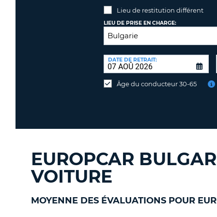
Lieu de restitution différent
LIEU DE PRISE EN CHARGE:
LIEU
DE
DATE DE RETRAIT:
Lieu
RESTITUTION:
de
Âge du conducteur 30-65
restitution
différent
EUROPCAR BULGARIE
VOITURE
MOYENNE DES ÉVALUATIONS POUR EUR