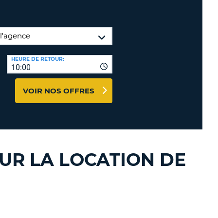
TION
NCES DE VOYAGES &
AFFILIÉS
TÈRES
U
CONNEXION
HEURE DE RETOUR:
10:00
TÈRE
VOIR NOS OFFRES
CULE
ALISER
TÈRE
SUR LA LOCATION DE
CULE
L
E