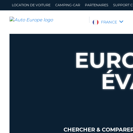
LOCATION DE VOITURE
CAMPING-CAR
PARTENAIRES
SUPPORT C
AUTO
FRANCE
EUROPE
LOCATION
DE
EUR
VOITURE
CAMPING-
CAR
ÉV
PARTENAIRES
SUPPORT
CLIENT
MON
GÉRER
COMPTE
MA
RÉSERVATION
FRANCE
CHERCHER & COMPARER 