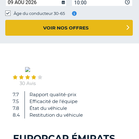
10:00
T
Âge du conducteur 30-65
VOIR NOS OFFRES
October
09
30 Avis
7.7
Rapport qualité-prix
Équipe
7.5
Efficacité de l'équipe
au
7.8
État du véhicule
top
8.4
Restitution du véhicule
je
recommande
EUROPCAR ÉMIRATS
H