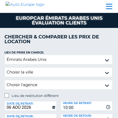
AUTO
LOCATION
LOCATION
CAMPING-
SUPPORT
EUROPE
DE
DE
PARTENAIRES
CAR
CLIENT
VOITURE
VOITURE
EUROPCAR ÉMIRATS ARABES UNIS
ÉVALUATION CLIENTS
CAMPING-
CAR
CHERCHER & COMPARER LES PRIX DE
PARTENAIRES
LOCATION
SUPPORT
ON
LIEU DE PRISE EN CHARGE:
CLIENT
Lieu
MON
de
COMPTE
restitution
différent
GÉRER
MA
RÉSERVATION
Lieu de restitution différent
FRANCE
LIEU
HEURE DE RETRAIT:
DE
DATE DE RETRAIT:
10:00
RESTITUTION:
HEURE DE RETOUR:
DATE DE RETOUR: