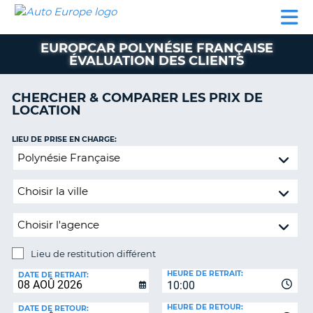
AUTO
LOCATION
LOCATION
CAMPING-
SUPPORT
EUROPE
DE
DE
PARTENAIRES
CAR
CLIENT
VOITURE
VOITURE
EUROPCAR POLYNÉSIE FRANÇAISE
ÉVALUATION DES CLIENTS
CAMPING-
CAR
CHERCHER & COMPARER LES PRIX DE
PARTENAIRES
LOCATION
SUPPORT
ON
LIEU DE PRISE EN CHARGE:
CLIENT
Lieu
MON
de
COMPTE
restitution
différent
GÉRER
MA
RÉSERVATION
Lieu de restitution différent
FRANCE
LIEU
HEURE DE RETRAIT:
DE
DATE DE RETRAIT:
10:00
RESTITUTION:
HEURE DE RETOUR:
DATE DE RETOUR: